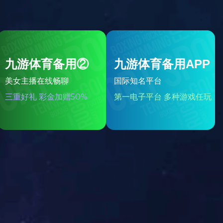
奇核电项目。