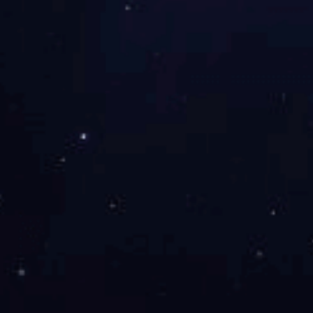
5月，米兰体育成功研制出SC13-25000/35节能型
5月，米兰体育成功中标中非光伏电站项目，紧跟国家
5月，米兰体育模块化智能变电站成功发运津巴布韦
5月，米兰体育成功推出岸电系统专用隔离变，助推
核心产业
工程案例
电力变压器
总包工程
轨道交通
航空航天