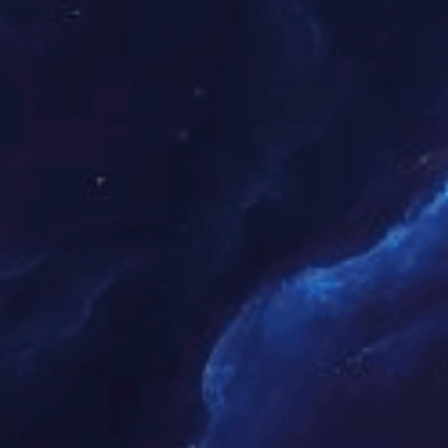
raN品牌授权与新品发布会
会保驾护航
4变压器，是目前输配电行业35kV容量更大的环氧浇注干式配电变压器
供试验专用整流变压器为，新中国70周年献礼