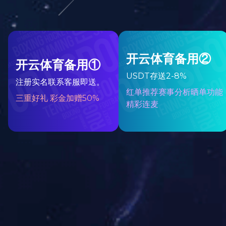
企业介绍
企业发展
2015年
1月，米兰体育成功中标中国移动2015年采集项目，
3月，米兰体育成功中标中国联通西北（呼和浩特）项目
5月，米兰体育喜获鲁能新疆小草潮风电场二期49.5
11月，米兰体育成功交付阿联酋阿布扎比石油公司海
2016年
1月，南京地铁四号线顺利交付
4月，米兰体育成功中标大秦铁路110kV牵引变压器