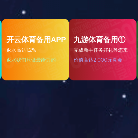
中标金额2800余万，米兰体育成功中标“一带一路”巴基斯坦卡拉
，中标金额2300余万。
MW工程33台美式风力箱式变电站订单。
洋平台项目。
千万订单