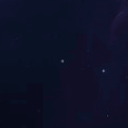
11月，米兰体育出席南京轨道交通及高速铁路变压器
12月，米兰体育喜获“2020城市轨道交通优质供配电
12与，米兰体育非晶合金变压器为雄安站献礼添彩
12月，米兰体育与安泰科技签订非晶科技战略合作协
12月，米兰体育88台环氧干式变压器助力深圳中山
2021年
1月，米兰体育中标山西太钢不锈钢股份有限公司33
1月，SC10000/20kV助力湖北宽研IDC数据中心华为
1月，为上海浦东机场疫情防控提供强有力保障，米
2月，米兰体育非晶合金节能型变压器助力浙江省机
3月，江苏省民盟副主委吴胜兴一行莅临米兰体育考
3月，米兰体育与扬州大学电能学院达成校企合作，
4月，刷新中电新时速，米兰体育耗时30天成功下线SZ11-