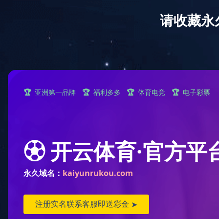
全国统一咨询热线 :
0511-88222224 18014583377