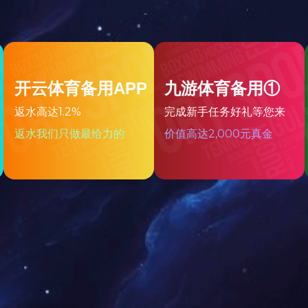
长。2011年全国全社会用电量4.69万亿千瓦时，比上年增长11
发展。2011年，全国变压器的产量达14.3亿千伏安，同比增长6
售额2901.40亿元，实现利润总额166.08亿元，资产规模为2638.
很大市场份额，国内变压器制造企业数量也在快速增长。例如山
10KV变压器产品生产能力的企业有100余家。而生产500KV
设拉动了输变电设备的市场需求。变压器作为电力输送的关键电
略规划分析报告》显示，2013年我国变压器行业销售收入为3680.