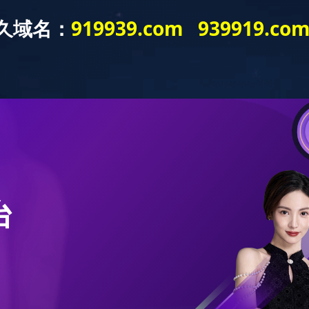
ENGLISH