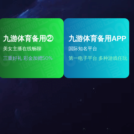
日期：
2025-03-12
.7%，消费需求依然旺盛。人均用电量3483千瓦
.86%。2011年，中国变压器制造行业规模以上
40亿元，产品销售利润为339.72亿元。
东永成变压器，中低端变压器市场竞争激烈，具备
等级以上变压器企业通过技术和产能构筑了很高的进入壁
气设备，市场需求也保持了稳步的增长。前瞻产业
34亿元，同比增长16.07%，2005-2013年