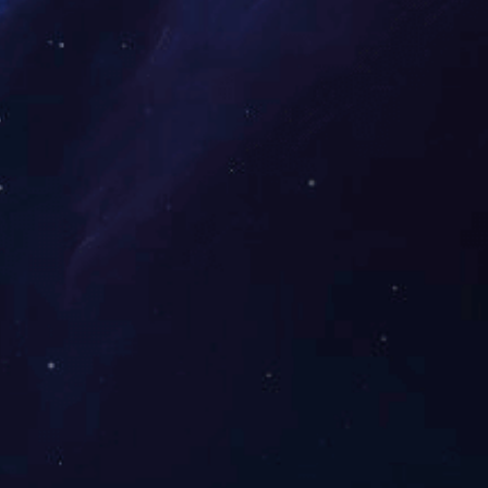
有1650家企业，其中小企业便有1303家，占了近80%的比重。
剩。据统计，目前国内变压器的产能利用率仅为50%。
亿用于电网建设，相比“十一五”期间的1.5万亿元，“十二五”电网
电网投资，另外约1.55万亿用于其他电压等级的电网线路投资。
亿元。
服务热线
800-828-6118