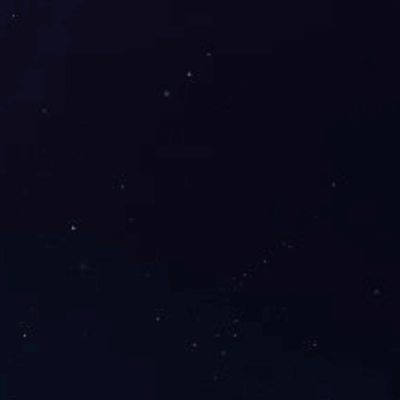
多数小企业技术实力不强，只能生产110以下的低端
投资额同比提升了68%。细分来看，2.55万亿中将
下一篇：
行而不辍，逐光向阳 | 米兰体育星...