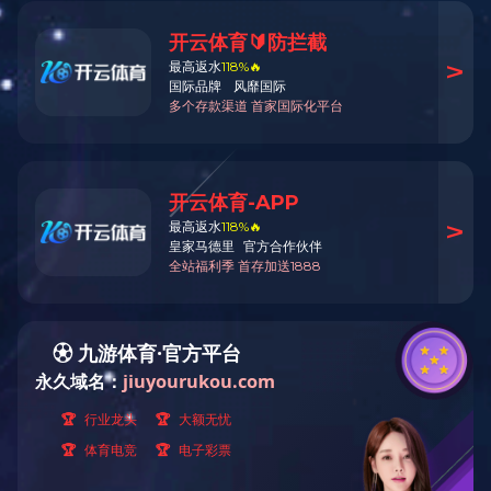
XGN15-12箱型金属封闭式开
关设备
您的当前位置：
首页
/
产品中心