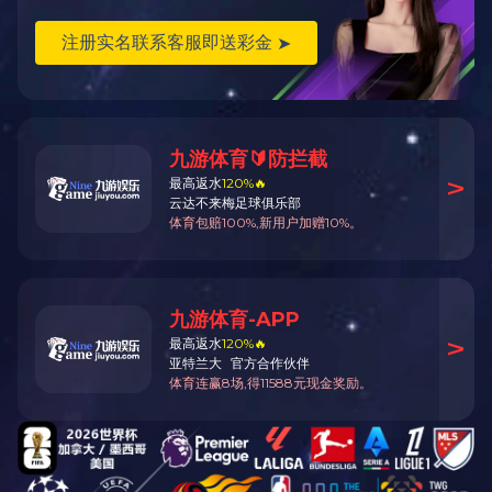
XGN15-12箱型金属封闭式开关设备
所属分类：
开关柜系列