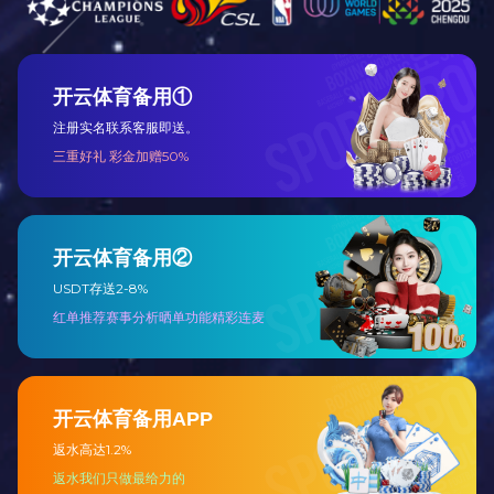
点击次数：
376
发布日期：
2025-03-10
立即咨询